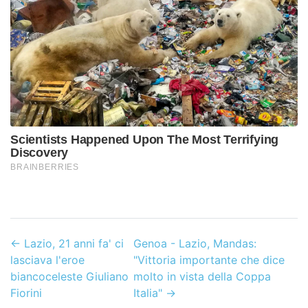
←
Lazio, 21 anni fa' ci
Genoa - Lazio, Mandas:
lasciava l'eroe
"Vittoria importante che dice
biancoceleste Giuliano
molto in vista della Coppa
Fiorini
Italia"
→