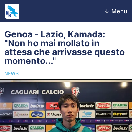
↓
Menu
Genoa - Lazio, Kamada:
"Non ho mai mollato in
Home
attesa che arrivasse questo
momento..."
News
NEWS
Editoriale
Pagelle
Settore Giovanile
Lazio Women
Calciomercato