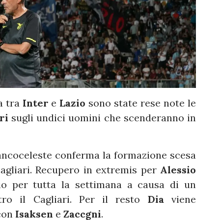
a tra
Inter
e
Lazio
sono state rese note le
ri
sugli undici uomini che scenderanno in
iancoceleste conferma la formazione scesa
Cagliari. Recupero in extremis per
Alessio
io per tutta la settimana a causa di un
ro il Cagliari. Per il resto
Dia
viene
 con
Isaksen
e
Zaccgni
.