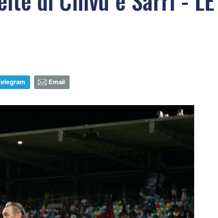
scelte di Chivu e Sarri -
Telegram
Email