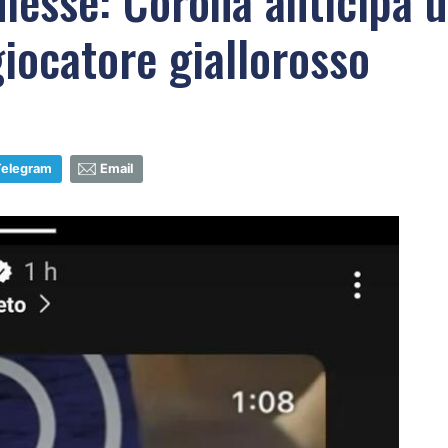
esse: Corona anticipa 
iocatore giallorosso
Telegram
Email