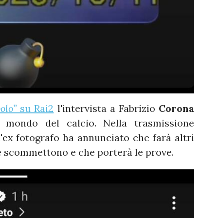
olo”
su Rai2
l'intervista a Fabrizio
Corona
mondo del calcio. Nella trasmissione
ex fotografo ha annunciato che farà altri
he scommettono e che porterà le prove.