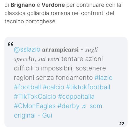
di
Brignano
e
Verdone
per continuare con la
classica goliardia romana nei confronti del
tecnico portoghese.
@sslazio
𝐚𝐫𝐫𝐚𝐦𝐩𝐢𝐜𝐚𝐫𝐬𝐢 - 𝑠𝑢𝑔𝑙𝑖
𝑠𝑝𝑒𝑐𝑐ℎ𝑖, 𝑠𝑢𝑖 𝑣𝑒𝑡𝑟𝑖 tentare azioni
difficili o impossibili, sostenere
ragioni senza fondamento
#lazio
#football
#calcio
#tiktokfootball
#TikTokCalcio
#coppaitalia
#CMonEagles
#derby
♬ som
original - Gui