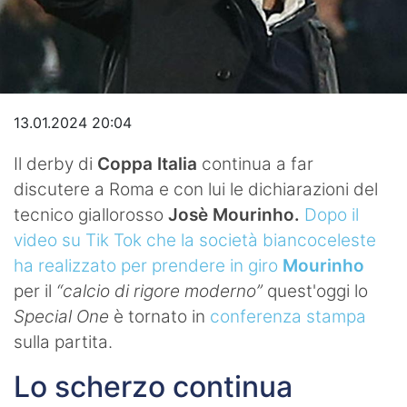
Video
13.01.2024 20:04
Il derby di
Coppa Italia
continua a far
discutere a Roma e con lui le dichiarazioni del
tecnico giallorosso
Josè Mourinho.
Dopo il
video su Tik Tok che la società biancoceleste
ha realizzato per prendere in giro
Mourinho
per il
“calcio di rigore moderno”
quest'oggi lo
Special One
è tornato in
conferenza stampa
sulla partita.
Lo scherzo continua