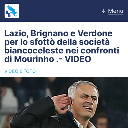
↓
Menu
Lazio, Brignano e Verdone
per lo sfottò della società
Home
biancoceleste nei confronti
di Mourinho .- VIDEO
News
VIDEO & FOTO
Editoriale
Pagelle
Settore Giovanile
Lazio Women
Calciomercato