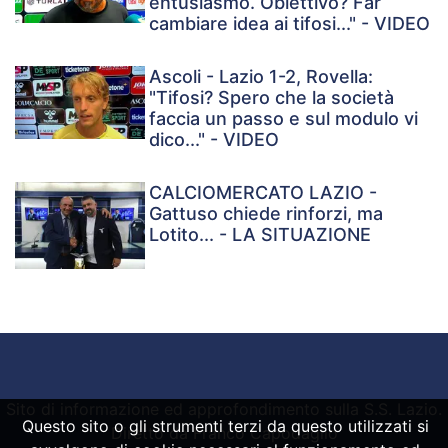
entusiasmo. Obiettivo? Far
cambiare idea ai tifosi..." - VIDEO
Ascoli - Lazio 1-2, Rovella:
"Tifosi? Spero che la società
faccia un passo e sul modulo vi
dico..." - VIDEO
CALCIOMERCATO LAZIO -
Gattuso chiede rinforzi, ma
Lotito... - LA SITUAZIONE
Sito di informazione ed approfondimento sulla S.S. Lazio.
Questo sito o gli strumenti terzi da questo utilizzati si
Diretto da Franco Capodaglio