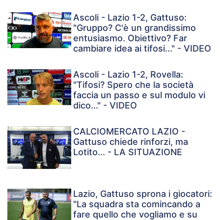
Ascoli - Lazio 1-2, Gattuso:
"Gruppo? C'è un grandissimo
entusiasmo. Obiettivo? Far
cambiare idea ai tifosi..." - VIDEO
Ascoli - Lazio 1-2, Rovella:
"Tifosi? Spero che la società
faccia un passo e sul modulo vi
dico..." - VIDEO
CALCIOMERCATO LAZIO -
Gattuso chiede rinforzi, ma
Lotito... - LA SITUAZIONE
Lazio, Gattuso sprona i giocatori:
"La squadra sta comincando a
fare quello che vogliamo e su