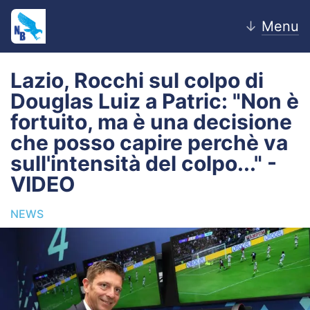
↓
Menu
Lazio, Rocchi sul colpo di
Douglas Luiz a Patric: "Non è
Home
fortuito, ma è una decisione
che posso capire perchè va
News
sull'intensità del colpo..." -
Editoriale
VIDEO
Pagelle
NEWS
Settore Giovanile
Lazio Women
Calciomercato