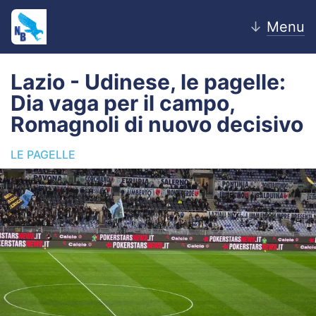
↓
Menu
Lazio - Udinese, le pagelle:
Dia vaga per il campo,
Home
Romagnoli di nuovo decisivo
News
LE PAGELLE
Editoriale
Pagelle
Settore Giovanile
Lazio Women
Calciomercato