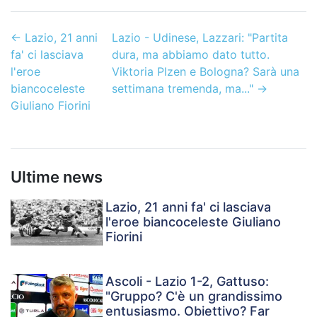
←
Lazio, 21 anni
Lazio - Udinese, Lazzari: "Partita
fa' ci lasciava
dura, ma abbiamo dato tutto.
l'eroe
Viktoria Plzen e Bologna? Sarà una
biancoceleste
settimana tremenda, ma..."
→
Giuliano Fiorini
Ultime news
Lazio, 21 anni fa' ci lasciava
l'eroe biancoceleste Giuliano
Fiorini
Ascoli - Lazio 1-2, Gattuso:
"Gruppo? C'è un grandissimo
entusiasmo. Obiettivo? Far