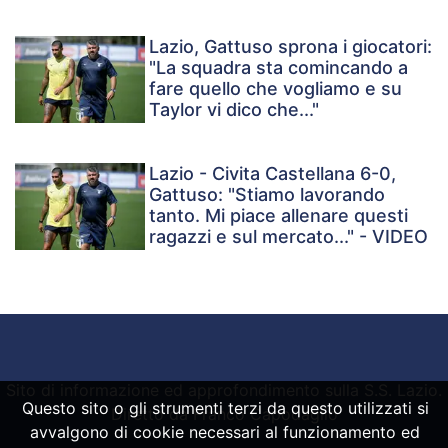
Lazio, Gattuso sprona i giocatori:
"La squadra sta comincando a
fare quello che vogliamo e su
Taylor vi dico che..."
Lazio - Civita Castellana 6-0,
Gattuso: "Stiamo lavorando
tanto. Mi piace allenare questi
ragazzi e sul mercato..." - VIDEO
Sito di informazione ed approfondimento sulla S.S. Lazio.
Questo sito o gli strumenti terzi da questo utilizzati si
Diretto da Franco Capodaglio
avvalgono di cookie necessari al funzionamento ed