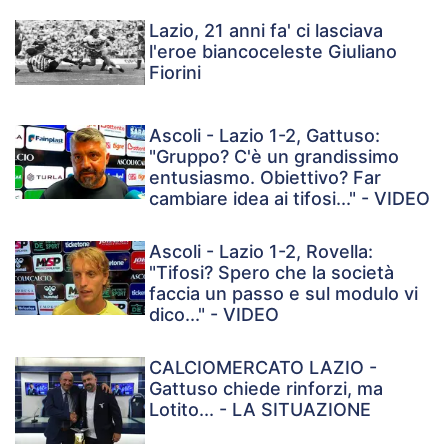
Lazio, 21 anni fa' ci lasciava
l'eroe biancoceleste Giuliano
Fiorini
Ascoli - Lazio 1-2, Gattuso:
"Gruppo? C'è un grandissimo
entusiasmo. Obiettivo? Far
cambiare idea ai tifosi..." - VIDEO
Ascoli - Lazio 1-2, Rovella:
"Tifosi? Spero che la società
faccia un passo e sul modulo vi
dico..." - VIDEO
CALCIOMERCATO LAZIO -
Gattuso chiede rinforzi, ma
Lotito... - LA SITUAZIONE