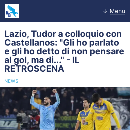
↓
Menu
Lazio, Tudor a colloquio con
Castellanos: "Gli ho parlato
Home
e gli ho detto di non pensare
al gol, ma di..." - IL
News
RETROSCENA
Editoriale
NEWS
Pagelle
Settore Giovanile
Lazio Women
Calciomercato