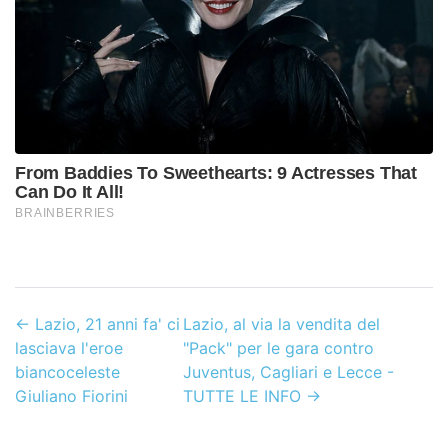
←
Lazio, 21 anni fa' ci
Lazio, al via la vendita del
lasciava l'eroe
"Pack" per le gara contro
biancoceleste
Juventus, Cagliari e Lecce -
Giuliano Fiorini
TUTTE LE INFO
→