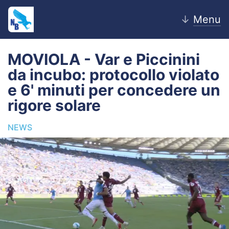
↓
Menu
MOVIOLA - Var e Piccinini
da incubo: protocollo violato
Home
e 6' minuti per concedere un
rigore solare
News
NEWS
Editoriale
Pagelle
Settore Giovanile
Lazio Women
Calciomercato