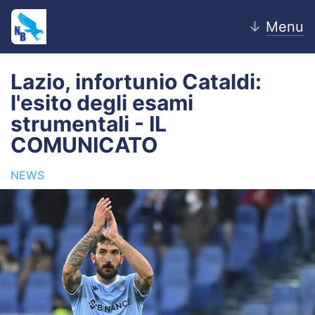
↓
Menu
Lazio, infortunio Cataldi:
l'esito degli esami
Home
strumentali - IL
COMUNICATO
News
NEWS
Editoriale
Pagelle
Settore Giovanile
Lazio Women
Calciomercato