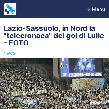
↓
Menu
Lazio-Sassuolo, in Nord la
"telecronaca" del gol di Lulic
Home
- FOTO
News
NEWS
Editoriale
Pagelle
Settore Giovanile
Lazio Women
Calciomercato