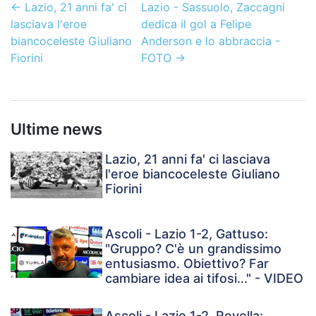
←
Lazio, 21 anni fa' ci
Lazio - Sassuolo, Zaccagni
lasciava l'eroe
dedica il gol a Felipe
biancoceleste Giuliano
Anderson e lo abbraccia -
Fiorini
FOTO
→
Ultime news
Lazio, 21 anni fa' ci lasciava
l'eroe biancoceleste Giuliano
Fiorini
Ascoli - Lazio 1-2, Gattuso:
"Gruppo? C'è un grandissimo
entusiasmo. Obiettivo? Far
cambiare idea ai tifosi..." - VIDEO
Ascoli - Lazio 1-2, Rovella: