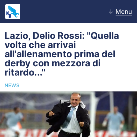
↓
Menu
Lazio, Delio Rossi: "Quella
volta che arrivai
Home
all'allenamento prima del
derby con mezzora di
News
ritardo..."
Editoriale
NEWS
Pagelle
Settore Giovanile
Lazio Women
Calciomercato