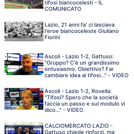
tifosi biancocelesti - IL
COMUNICATO
Lazio, 21 anni fa' ci lasciava
l'eroe biancoceleste Giuliano
Fiorini
Ascoli - Lazio 1-2, Gattuso:
"Gruppo? C'è un grandissimo
entusiasmo. Obiettivo? Far
cambiare idea ai tifosi..." - VIDEO
Ascoli - Lazio 1-2, Rovella:
"Tifosi? Spero che la società
faccia un passo e sul modulo vi
dico..." - VIDEO
CALCIOMERCATO LAZIO -
Gattuso chiede rinforzi, ma