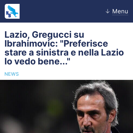
↓
Menu
Lazio, Gregucci su
Ibrahimovic: "Preferisce
Home
stare a sinistra e nella Lazio
lo vedo bene..."
News
NEWS
Editoriale
Pagelle
Settore Giovanile
Lazio Women
Calciomercato