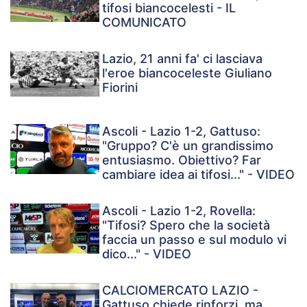
tifosi biancocelesti - IL
COMUNICATO
Lazio, 21 anni fa' ci lasciava
l'eroe biancoceleste Giuliano
Fiorini
Ascoli - Lazio 1-2, Gattuso:
"Gruppo? C'è un grandissimo
entusiasmo. Obiettivo? Far
cambiare idea ai tifosi..." - VIDEO
Ascoli - Lazio 1-2, Rovella:
"Tifosi? Spero che la società
faccia un passo e sul modulo vi
dico..." - VIDEO
CALCIOMERCATO LAZIO -
Gattuso chiede rinforzi, ma