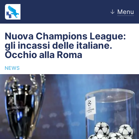
↓
Menu
Nuova Champions League:
gli incassi delle italiane.
Home
Occhio alla Roma
News
NEWS
Editoriale
Pagelle
Settore Giovanile
Lazio Women
Calciomercato