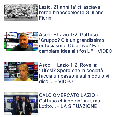
Lazio, 21 anni fa' ci lasciava
l'eroe biancoceleste Giuliano
Fiorini
Ascoli - Lazio 1-2, Gattuso:
"Gruppo? C'è un grandissimo
entusiasmo. Obiettivo? Far
cambiare idea ai tifosi..." - VIDEO
Ascoli - Lazio 1-2, Rovella:
"Tifosi? Spero che la società
faccia un passo e sul modulo vi
dico..." - VIDEO
CALCIOMERCATO LAZIO -
Gattuso chiede rinforzi, ma
Lotito... - LA SITUAZIONE