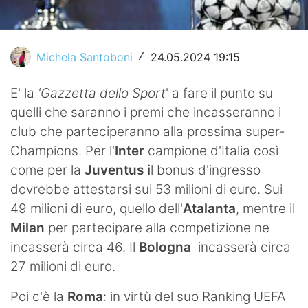
Video
Michela Santoboni
24.05.2024 19:15
/
E' la
'Gazzetta dello Sport
' a fare il punto su
quelli che saranno i premi che incasseranno i
club che parteciperanno alla prossima super-
Champions. Per l'
Inter
campione d'Italia così
come per la
Juventus i
l bonus d'ingresso
dovrebbe attestarsi sui 53 milioni di euro. Sui
49 milioni di euro, quello dell'
Atalanta
, mentre il
Milan
per partecipare alla competizione ne
incasserà circa 46. Il
Bologna
incasserà circa
27 milioni di euro.
Poi c'è la
Roma
: in virtù del suo Ranking UEFA