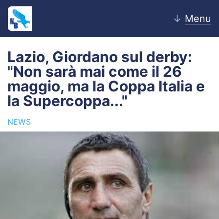
↓
Menu
Lazio, Giordano sul derby:
"Non sarà mai come il 26
Home
maggio, ma la Coppa Italia e
la Supercoppa..."
News
NEWS
Editoriale
Pagelle
Settore Giovanile
Lazio Women
Calciomercato