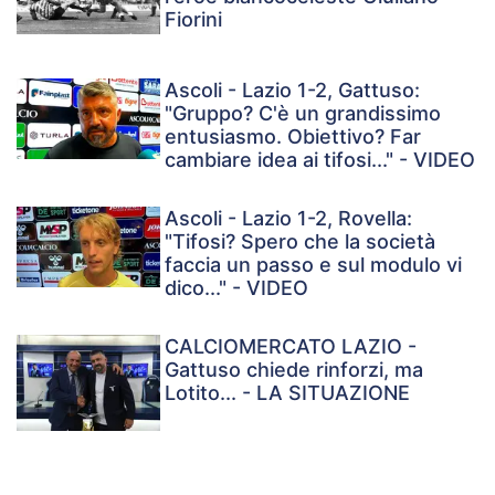
Fiorini
Ascoli - Lazio 1-2, Gattuso:
"Gruppo? C'è un grandissimo
entusiasmo. Obiettivo? Far
cambiare idea ai tifosi..." - VIDEO
Ascoli - Lazio 1-2, Rovella:
"Tifosi? Spero che la società
faccia un passo e sul modulo vi
dico..." - VIDEO
CALCIOMERCATO LAZIO -
Gattuso chiede rinforzi, ma
Lotito... - LA SITUAZIONE