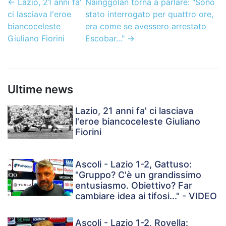
←
Lazio, 21 anni fa'
Nainggolan torna a parlare: "Sono
ci lasciava l'eroe
stato interrogato per quattro ore,
biancoceleste
era come se avessero arrestato
Giuliano Fiorini
Escobar..."
→
Ultime news
Lazio, 21 anni fa' ci lasciava
l'eroe biancoceleste Giuliano
Fiorini
Ascoli - Lazio 1-2, Gattuso:
"Gruppo? C'è un grandissimo
entusiasmo. Obiettivo? Far
cambiare idea ai tifosi..." - VIDEO
Ascoli - Lazio 1-2, Rovella: