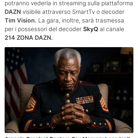
potranno vederla in streaming sulla piattaforma
DAZN
visibile attraverso SmartTv o decoder
Tim Vision.
La gara, inoltre, sarà trasmessa
per i possessori del decoder
SkyQ
al canale
214 ZONA DAZN.