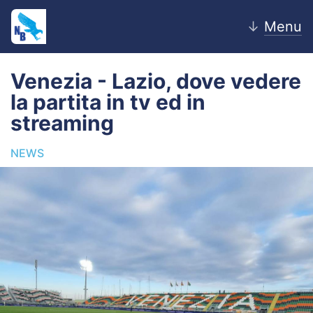
↓
Menu
Venezia - Lazio, dove vedere
la partita in tv ed in
Home
streaming
News
NEWS
Editoriale
Pagelle
Settore Giovanile
Lazio Women
Calciomercato