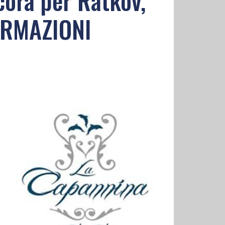
ncora per Ratkov,
ORMAZIONI