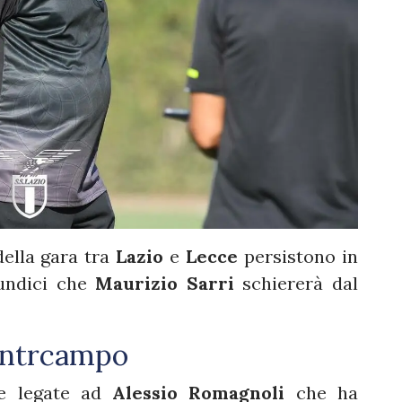
 della gara tra
Lazio
e
Lecce
persistono in
 undici che
Maurizio Sarri
schiererà dal
centrcampo
le legate ad
Alessio Romagnoli
che ha