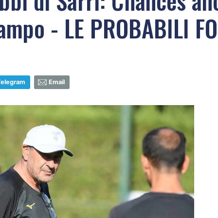
ubbi di Sarri: Chances a
campo - LE PROBABILI F
Telegram
Email