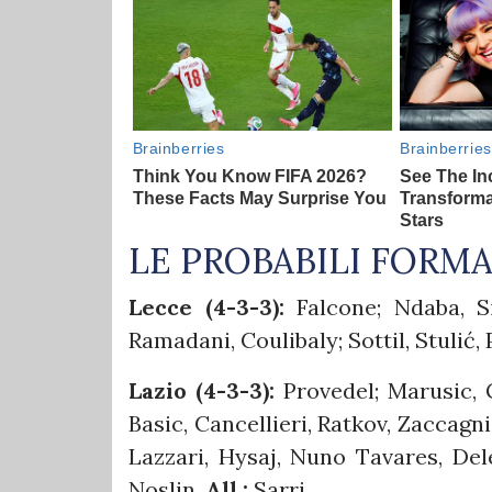
LE PROBABILI FORM
Lecce (4-3-3):
Falcone; Ndaba, Si
Ramadani, Coulibaly; Sottil, Stulić, 
Lazio (4-3-3):
Provedel; Marusic, G
Basic, Cancellieri, Ratkov, Zaccagni
Lazzari, Hysaj, Nuno Tavares, Dele
Noslin.
All.:
Sarri.