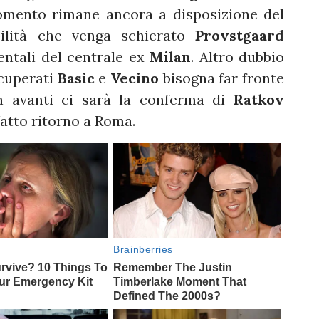
omento rimane ancora a disposizione del
bilità che venga schierato
Provstgaard
ntali del centrale ex
Milan
. Altro dubbio
cuperati
Basic
e
Vecino
bisogna far fronte
In avanti ci sarà la conferma di
Ratkov
fatto ritorno a Roma.