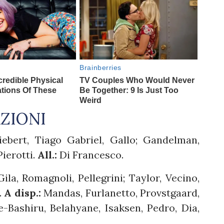
AZIONI
ebert, Tiago Gabriel, Gallo; Gandelman,
Pierotti.
All.:
Di Francesco.
ila, Romagnoli, Pellegrini; Taylor, Vecino,
.
A disp.:
Mandas, Furlanetto, Provstgaard,
-Bashiru, Belahyane, Isaksen, Pedro, Dia,