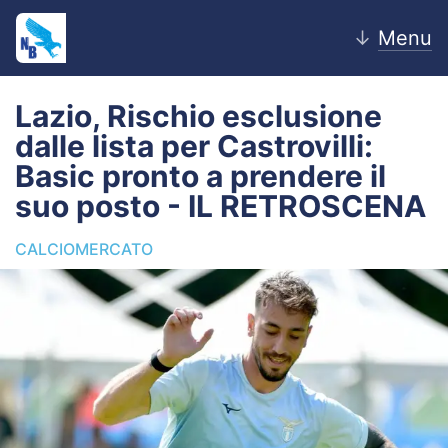
↓
Menu
Lazio, Rischio esclusione
dalle lista per Castrovilli:
Home
Basic pronto a prendere il
suo posto - IL RETROSCENA
News
CALCIOMERCATO
Editoriale
Pagelle
Settore Giovanile
Lazio Women
Calciomercato