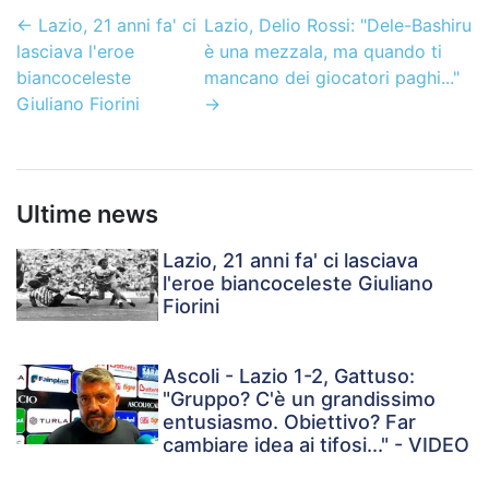
←
Lazio, 21 anni fa' ci
Lazio, Delio Rossi: "Dele-Bashiru
lasciava l'eroe
è una mezzala, ma quando ti
biancoceleste
mancano dei giocatori paghi..."
Giuliano Fiorini
→
Ultime news
Lazio, 21 anni fa' ci lasciava
l'eroe biancoceleste Giuliano
Fiorini
Ascoli - Lazio 1-2, Gattuso:
"Gruppo? C'è un grandissimo
entusiasmo. Obiettivo? Far
cambiare idea ai tifosi..." - VIDEO