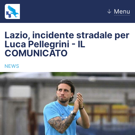
↓
Menu
Lazio, incidente stradale per
Luca Pellegrini - IL
Home
COMUNICATO
News
NEWS
Editoriale
Pagelle
Settore Giovanile
Lazio Women
Calciomercato