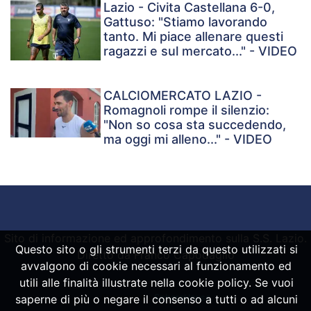
Lazio - Civita Castellana 6-0,
Gattuso: "Stiamo lavorando
tanto. Mi piace allenare questi
ragazzi e sul mercato..." - VIDEO
CALCIOMERCATO LAZIO -
Romagnoli rompe il silenzio:
"Non so cosa sta succedendo,
ma oggi mi alleno..." - VIDEO
Sito di informazione ed approfondimento sulla S.S. Lazio.
Questo sito o gli strumenti terzi da questo utilizzati si
Diretto da Franco Capodaglio
avvalgono di cookie necessari al funzionamento ed
utili alle finalità illustrate nella cookie policy. Se vuoi
Powered by
SpheraHouse
saperne di più o negare il consenso a tutti o ad alcuni