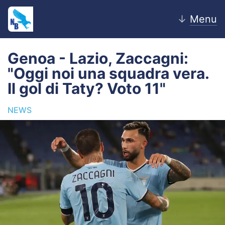
↓
Menu
Genoa - Lazio, Zaccagni:
"Oggi noi una squadra vera.
Home
Il gol di Taty? Voto 11"
News
NEWS
Editoriale
Pagelle
Settore Giovanile
Lazio Women
Calciomercato