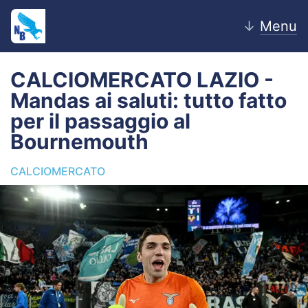
↓
Menu
CALCIOMERCATO LAZIO -
Mandas ai saluti: tutto fatto
Home
per il passaggio al
Bournemouth
News
CALCIOMERCATO
Editoriale
Pagelle
Settore Giovanile
Lazio Women
Calciomercato