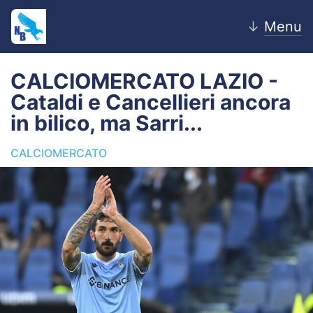
↓
Menu
CALCIOMERCATO LAZIO -
Cataldi e Cancellieri ancora
Home
in bilico, ma Sarri...
News
CALCIOMERCATO
Editoriale
Pagelle
Settore Giovanile
Lazio Women
Calciomercato