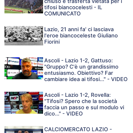
chiuso e trasferta vietata per i
tifosi biancocelesti - IL
COMUNICATO
Lazio, 21 anni fa' ci lasciava
l'eroe biancoceleste Giuliano
Fiorini
Ascoli - Lazio 1-2, Gattuso:
"Gruppo? C'è un grandissimo
entusiasmo. Obiettivo? Far
cambiare idea ai tifosi..." - VIDEO
Ascoli - Lazio 1-2, Rovella:
"Tifosi? Spero che la società
faccia un passo e sul modulo vi
dico..." - VIDEO
CALCIOMERCATO LAZIO -