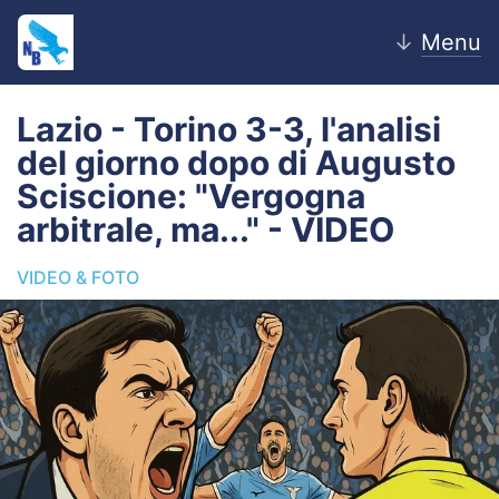
↓
Menu
Lazio - Torino 3-3, l'analisi
del giorno dopo di Augusto
Home
Sciscione: "Vergogna
arbitrale, ma..." - VIDEO
News
VIDEO & FOTO
Editoriale
Pagelle
Settore Giovanile
Lazio Women
Calciomercato