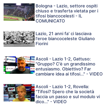
Bologna - Lazio, settore ospiti
chiuso e trasferta vietata per i
tifosi biancocelesti - IL
COMUNICATO
Lazio, 21 anni fa' ci lasciava
l'eroe biancoceleste Giuliano
Fiorini
Ascoli - Lazio 1-2, Gattuso:
"Gruppo? C'è un grandissimo
entusiasmo. Obiettivo? Far
cambiare idea ai tifosi..." - VIDEO
Ascoli - Lazio 1-2, Rovella:
"Tifosi? Spero che la società
faccia un passo e sul modulo vi
dico..." - VIDEO