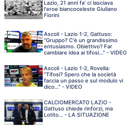
Lazio, 21 anni fa' ci lasciava
l'eroe biancoceleste Giuliano
Fiorini
Ascoli - Lazio 1-2, Gattuso:
"Gruppo? C'è un grandissimo
entusiasmo. Obiettivo? Far
cambiare idea ai tifosi..." - VIDEO
Ascoli - Lazio 1-2, Rovella:
"Tifosi? Spero che la società
faccia un passo e sul modulo vi
dico..." - VIDEO
CALCIOMERCATO LAZIO -
Gattuso chiede rinforzi, ma
Lotito... - LA SITUAZIONE