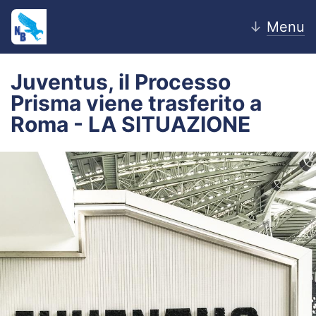
↓
Menu
Juventus, il Processo
Prisma viene trasferito a
Home
Roma - LA SITUAZIONE
News
Editoriale
Pagelle
Settore Giovanile
Lazio Women
Calciomercato